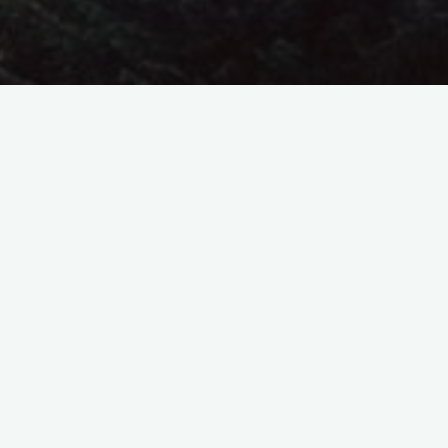
Caută
după:
Articole recente
Șase minute în fața Zmeului
Cei care nu urlă
Netflix și Hollywood: unde merg
distopiile să moară