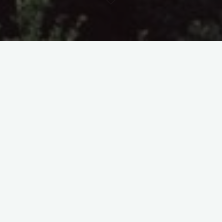
Articole
“Ciuntirea” artei