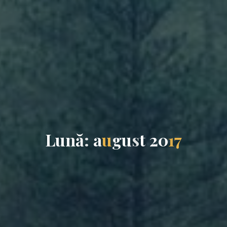
L
u
n
ă
:
a
u
g
u
s
t
2
0
1
7